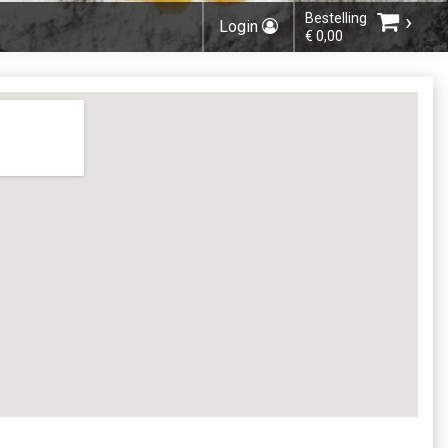
›
Bestelling
Login
€ 0,00
Kies bestelmethode
Gratis verzending vanaf 30€. Levertijd binnen 2
werkdagen.
U heeft nog geen producten in uw
winkelmandje.